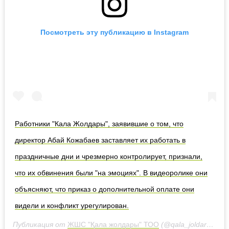
Посмотреть эту публикацию в Instagram
Работники "Кала Жолдары", заявившие о том, что
директор Абай Кожабаев заставляет их работать в
праздничные дни и чрезмерно контролирует, признали,
что их обвинения были "на эмоциях". В видеоролике они
объясняют, что приказ о дополнительной оплате они
видели и конфликт урегулирован.
Публикация от
ЖШС "Қала жолдары" ТОО
(@qala_joldary)
13 