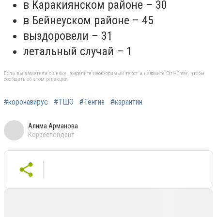
в Каракиянском районе – 30
в Бейнеуском районе – 45
выздоровели – 31
летальный случай – 1
Если вы заметили ошибку, выделите необходимый текст и нажмите Ctrl+Enter, чтобы
сообщить об этом редакции
#коронавирус
#ТШО
#Тенгиз
#карантин
Алима Арманова
Корреспондент