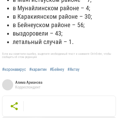
в Мунайлинском районе – 4;
в Каракиянском районе – 30;
в Бейнеуском районе – 56;
выздоровели – 43;
летальный случай – 1.
Если вы заметили ошибку, выделите необходимый текст и нажмите Ctrl+Enter, чтобы
сообщить об этом редакции
#коронавирус
#карантин
#Бейнеу
#Актау
Алима Арманова
Корреспондент