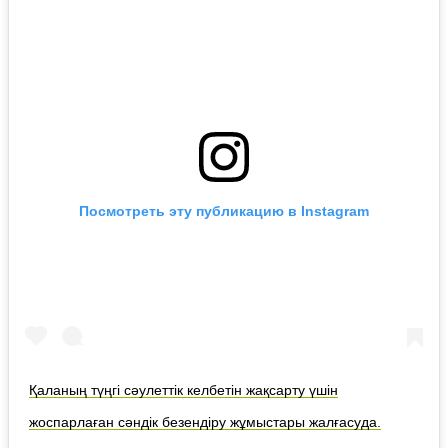
Посмотреть эту публикацию в Instagram
Қаланың түңгі сәулеттік келбетін жақсарту үшін
жоспарлаған сәндік безендіру жұмыстары жалғасуда.