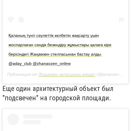
Қаланың түнгі сәулеттік келбетін жақсарту үшін
жоспарлаған сәндік безендіру жұмыстары қалаға кіре
берісіндегі Жаңаөзен стелласынан бастау алды.
@aday_club @zhanaozen_online
Публикация от
Жаңаөзен қаласының әкімдігі
(@janaozen_akimat)
Еще один архитектурный объект был
"подсвечен" на городской площади.