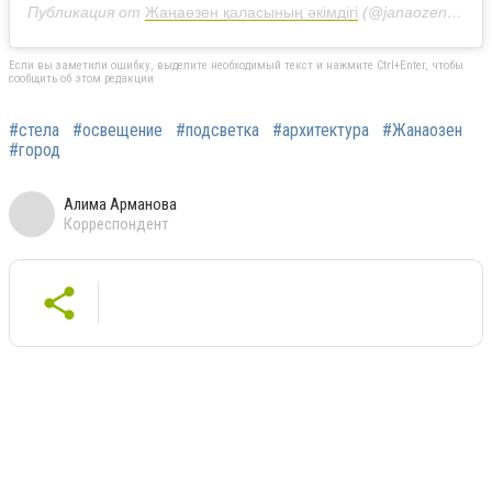
Публикация от
Жаңаөзен қаласының әкімдігі
(@janaozen_akimat)
Если вы заметили ошибку, выделите необходимый текст и нажмите Ctrl+Enter, чтобы
сообщить об этом редакции
#стела
#освещение
#подсветка
#архитектура
#Жанаозен
#город
Алима Арманова
Корреспондент