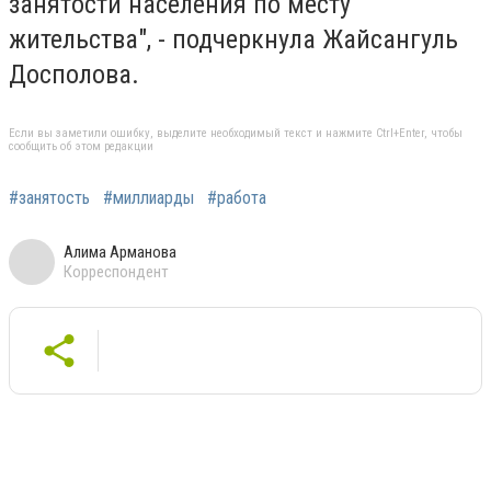
занятости населения по месту
жительства", - подчеркнула Жайсангуль
Досполова.
Если вы заметили ошибку, выделите необходимый текст и нажмите Ctrl+Enter, чтобы
сообщить об этом редакции
#занятость
#миллиарды
#работа
Алима Арманова
Корреспондент