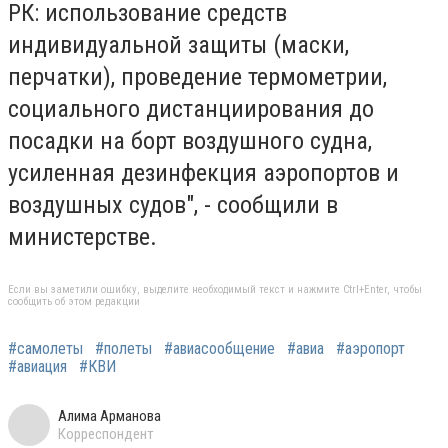
РК: использование средств
индивидуальной защиты (маски,
перчатки), проведение термометрии,
социального дистанциирования до
посадки на борт воздушного судна,
усиленная дезинфекция аэропортов и
воздушных судов", - сообщили в
министерстве.
Если вы заметили ошибку, выделите необходимый текст и нажмите Ctrl+Enter, чтобы
сообщить об этом редакции
#самолеты
#полеты
#авиасообщение
#авиа
#аэропорт
#авиация
#КВИ
Алима Арманова
Корреспондент