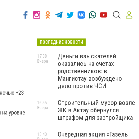
ПОСЛЕДНИЕ НОВОСТИ
Деньги взыскателей
17:38
Вчера
оказались на счетах
родственников: в
Мангистау возбуждено
дело против ЧСИ
 ночью +23
Строительный мусор возле
16:55
Вчера
ЖК в Актау обернулся
 на уровне
штрафом для застройщика
Очередная акция «Газель
15:40