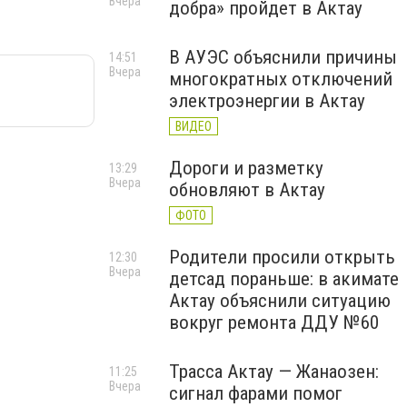
Вчера
добра» пройдет в Актау
В АУЭС объяснили причины
14:51
Вчера
многократных отключений
электроэнергии в Актау
ВИДЕО
Дороги и разметку
13:29
Вчера
обновляют в Актау
ФОТО
Родители просили открыть
12:30
Вчера
детсад пораньше: в акимате
Актау объяснили ситуацию
вокруг ремонта ДДУ №60
Трасса Актау — Жанаозен:
11:25
Вчера
сигнал фарами помог