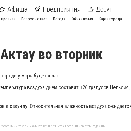
Афиша
Предприятия
Досуг
 проекта
Вопрос - ответ
Погода
Объявления
Карта города
 Актау во вторник
 городе у моря будет ясно.
 температура воздуха днем составит +26 градусов Цельсия,
ов в секунду. Относительная влажность воздуха ожидается
еобходимый текст и нажмите Ctrl+Enter, чтобы сообщить об этом редакции