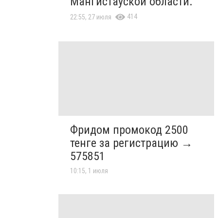
Мангистауской области.
414
22:55, 27 июля
Фридом промокод 2500
тенге за регистрацию →
575851
10:15, 1 июля