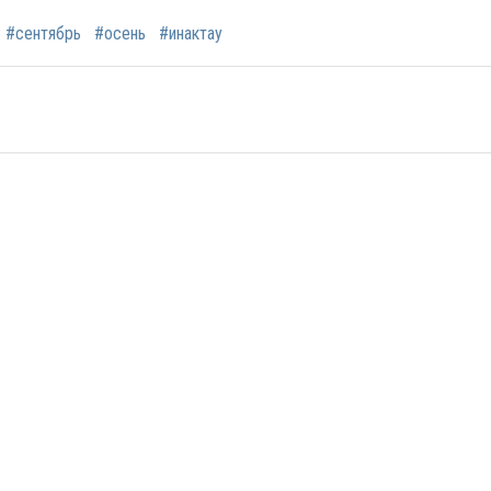
#сентябрь
#осень
#инактау