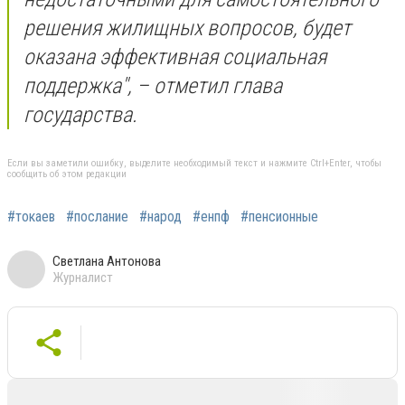
решения жилищных вопросов, будет
оказана эффективная социальная
поддержка", – отметил глава
государства.
Если вы заметили ошибку, выделите необходимый текст и нажмите Ctrl+Enter, чтобы
сообщить об этом редакции
#токаев
#послание
#народ
#енпф
#пенсионные
Светлана Антонова
Журналист