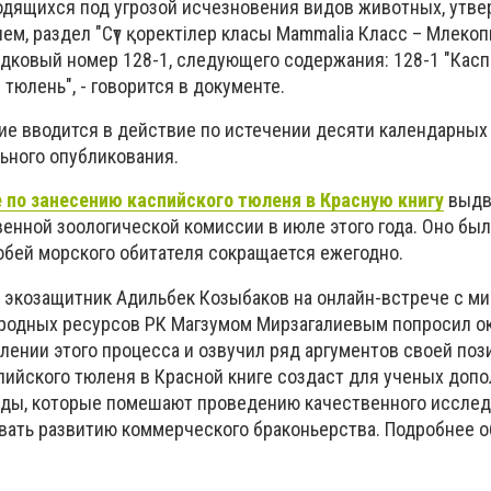
ходящихся под угрозой исчезновения видов животных, утв
ем, раздел "Сүт қоректiлер класы Mammalia Класс – Млеко
ядковый номер 128-1, следующего содержания: 128-1 "Кас
 тюлень", - говорится в документе.
е вводится в действие по истечении десяти календарных
ьного опубликования.
по занесению каспийского тюленя в Красную книгу
выдв
нной зоологической комиссии в июле этого года. Оно был
собей морского обитателя сокращается ежегодно.
й экозащитник Адильбек Козыбаков на онлайн-встрече с м
риродных ресурсов РК Магзумом Мирзагалиевым попросил о
ении этого процесса и озвучил ряд аргументов своей пози
спийского тюленя в Красной книге создаст для ученых доп
ды, которые помешают проведению качественного исслед
вать развитию коммерческого браконьерства. Подробнее о