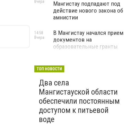
Вчера
Мангистау подпадают под
действие нового закона об
амнистии
В Мангистау начался прием
14:58
Вчера
документов на
образовательные гранты
ТОП НОВОСТИ
Два села
Мангистауской области
обеспечили постоянным
доступом к питьевой
воде