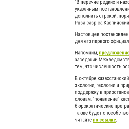
"В перечне редких и на
указанным постановлени
дополнить строкой, пор
Pusa caspica Каспийский
Настоящее постановлени
дня его первого официал
Напомним,
предложение 
заседании Межведомстве
тем, что численность о
В октябре казахстански
экологии, геологии и п
поддержку в приостановл
словам, "появление" ка
бюрократические прегра
также будет способство
читайте
по ссылке
.