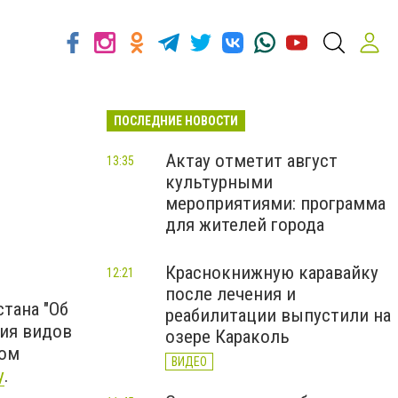
ПОСЛЕДНИЕ НОВОСТИ
Актау отметит август
13:35
культурными
мероприятиями: программа
для жителей города
Краснокнижную каравайку
12:21
после лечения и
тана "Об
реабилитации выпустили на
ния видов
озере Караколь
том
ВИДЕО
у
.