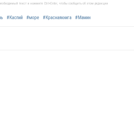
еобходимый текст и нажмите Ctrl+Enter, чтобы сообщить об этом редакции
нь
#Каспий
#море
#Краснаякнига
#Мамин