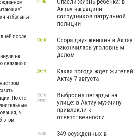
Спасли жизнь ребенка: в
ержденном
11:45
Актау наградили
питающие"
сотрудников патрульной
пий итбалығы
полиции
 дней после
Ссора двух женщин в Актау
10:10
закончилась уголовным
делом
инули на
о связано с
Какая погода ждет жителей
09:19
Актау 7 августа
инистром
казать
Выбросил петарды на
18:16
ции. По его
Вчера
улице: в Актау мужчину
олнительные
привлекли к
ования, а
ответственности
б этом
349 осужденных в
16:30