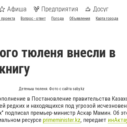
Афиша
Предприятия
Досуг
 проекта
Вопрос - ответ
Погода
Объявления
Карта города
ого тюленя внесли в
книгу
Детеныш тюленя. Фото с сайта saby.kz
полнение в Постановление правительства Казахс
ей редких и находящихся под угрозой исчезнове
х" подписал премьер-министр Аскар Мамин. Об э
иальном ресурсе
primeminister.kz
, передает
инАкта