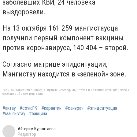
заболевших КВИ, 24 человека
выздоровели.
На 13 октября 161 259 мангистаусца
получили первый компонент вакцины
против коронавируса, 140 404 – второй.
Согласно матрице эпидситуации,
Мангистау находится в «зеленой» зоне.
Если вы заметили ошибку, выделите необходимый текст и нажмите Ctrl+Enter, чтобы
сообщить об этом редакции
#актау
#covid19
#карантин
#санврач
#эпидситуация
#мангистау
#вакцина
Айгерим Куралтаева
Редактор