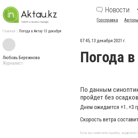
Новости
Горсправка
Авторы
Главная
Погода в Актау 13 декабря
07:45, 13 декабря 2021 г.
Погода в
Любовь Бережнова
Журналист
По данным синоптик
пройдет без осадков
Днем ожидается +1..+3 гр
Скорость ветра составит
Если вы заметили ошибку, выделите н