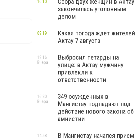
Ссора двух женщин в Актау
10:10
закончилась уголовным
делом
Какая погода ждет жителей
09:19
Актау 7 августа
Выбросил петарды на
18:16
Вчера
улице: в Актау мужчину
привлекли к
ответственности
349 осужденных в
16:30
Вчера
Мангистау подпадают под
действие нового закона об
амнистии
В Мангистау начался прием
14:58