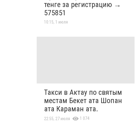
тенге за регистрацию →
575851
10:15, 1 июля
Такси в Актау по святым
местам Бекет ата Шопан
ата Караман ата.
1 074
22:55, 27 июля