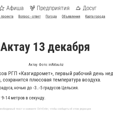
Афиша
Предприятия
Досуг
 проекта
Вопрос - ответ
Погода
Объявления
Карта города
 Актау 13 декабря
Актау. Фото: inAktau.kz
ов РГП «Казгидромет», первый рабочий день не
, сохранится плюсовая температура воздуха.
адуса, ночью до -3..-5 градусов Цельсия.
 9-14 метров в секунду.
еобходимый текст и нажмите Ctrl+Enter, чтобы сообщить об этом редакции