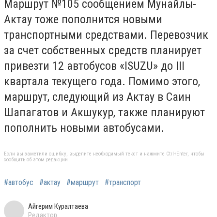
Маршрут №105 сообщением Мунайлы-
Актау тоже пополнится новыми
транспортными средствами. Перевозчик
за счет собственных средств планирует
привезти 12 автобусов «ISUZU» до III
квартала текущего года. Помимо этого,
маршрут, следующий из Актау в Саин
Шапагатов и Акшукур, также планируют
пополнить новыми автобусами.
Если вы заметили ошибку, выделите необходимый текст и нажмите Ctrl+Enter, чтобы
сообщить об этом редакции
#автобус
#актау
#маршрут
#транспорт
Айгерим Куралтаева
Редактор