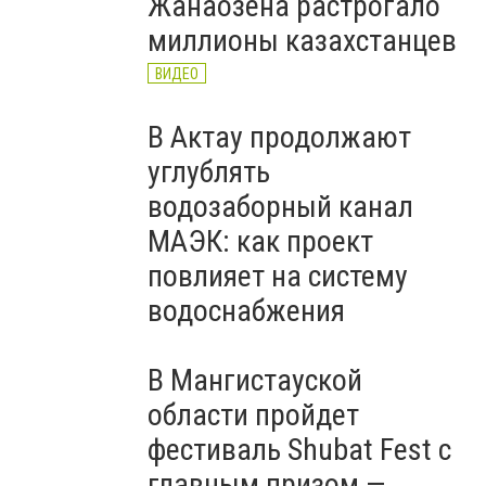
Жанаозена растрогало
миллионы казахстанцев
ВИДЕО
В Актау продолжают
углублять
водозаборный канал
МАЭК: как проект
повлияет на систему
водоснабжения
В Мангистауской
области пройдет
фестиваль Shubat Fest с
главным призом —