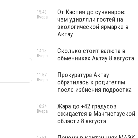
От Каспия до сувениров:
15:43
Вчера
чем удивляли гостей на
экологической ярмарке в
Актау
Сколько стоит валюта в
14:15
Вчера
обменниках Актау 8 августа
Прокуратура Актау
11:57
Вчера
обратилась к родителям
после избиения подростка
Жара до +42 градусов
10:24
Вчера
ожидается в Мангистауской
области 8 августа
Почему в квитанциях МАЭК
17:51