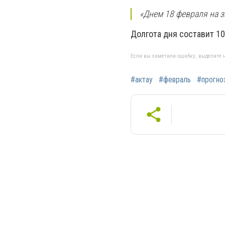
«Днем 18 февраля на з
Долгота дня составит 10
Если вы заметили ошибку, выделите н
#актау
#февраль
#прогно