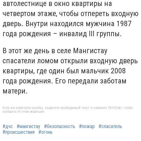
автолестнице в окно квартиры на
четвертом этаже, чтобы отпереть входную
дверь. Внутри находился мужчина 1987
года рождения – инвалид ІІІ группы.
В этот же день в селе Мангистау
спасатели ломом открыли входную дверь
квартиры, где один был мальчик 2008
года рождения. Его передали заботам
матери.
Если вы заметили ошибку, выделите необходимый текст и нажмите Ctrl+Enter, чтобы
сообщить об этом редакции
#дчс
#мангистау
#безопасность
#пожар
#спасатель
#происшествия
#огонь