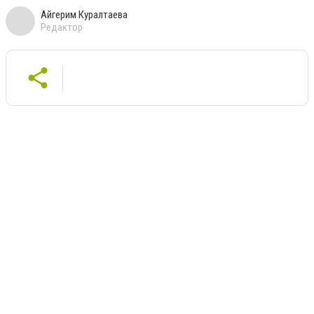
Айгерим Куралтаева
Редактор