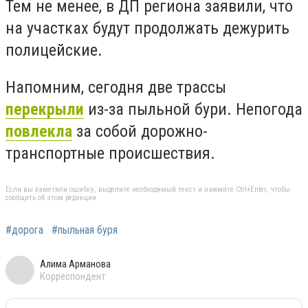
Тем не менее, в ДП региона заявили, что
на участках будут продолжать дежурить
полицейские.
Напомним, сегодня две трассы
перекрыли
из-за пыльной бури. Непогода
повлекла
за собой дорожно-
транспортные происшествия.
Если вы заметили ошибку, выделите необходимый текст и нажмите Ctrl+Enter, чтобы
сообщить об этом редакции
#дорога
#пыльная буря
Алима Арманова
Корреспондент