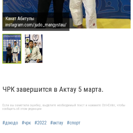
Канат Абитулы
instagram.com/judo_mangystau/
ЧРК завершится в Актау 5 марта.
Если вы заметили ошибку, выделите необходимый текст и нажмите Ctrl+Enter, чтобы
сообщить об этом редакции
#дзюдо
#чрк
#2022
#актау
#спорт