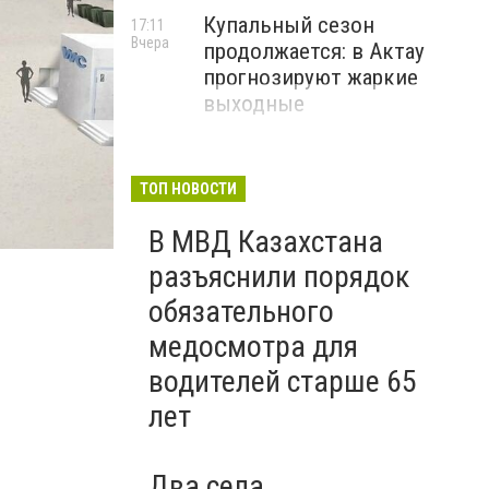
Купальный сезон
17:11
Вчера
продолжается: в Актау
прогнозируют жаркие
выходные
ТОП НОВОСТИ
В МВД Казахстана
разъяснили порядок
Эскизы пляжа
обязательного
медосмотра для
водителей старше 65
лет
Два села