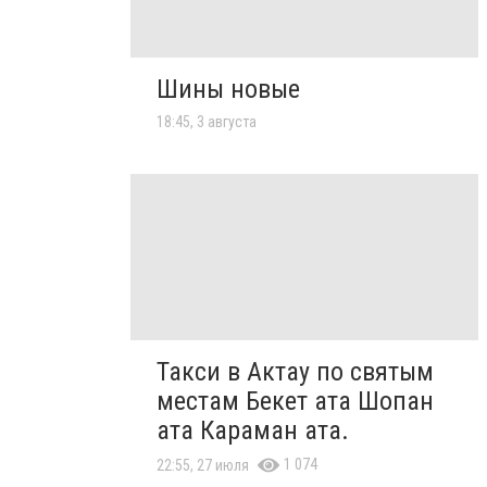
Шины новые
18:45, 3 августа
Такси в Актау по святым
местам Бекет ата Шопан
ата Караман ата.
1 074
22:55, 27 июля