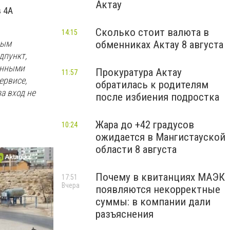
Актау
в 4А
Сколько стоит валюта в
14:15
рым
обменниках Актау 8 августа
дпункт,
енными
Прокуратура Актау
11:57
ервисе,
обратилась к родителям
за вход не
после избиения подростка
Жара до +42 градусов
10:24
ожидается в Мангистауской
области 8 августа
Почему в квитанциях МАЭК
17:51
Вчера
появляются некорректные
суммы: в компании дали
разъяснения