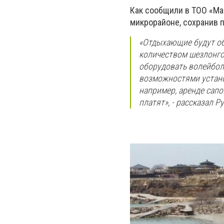
Как сообщили в ТОО «Man
микрорайоне, сохранив 
«Отдыхающие будут об
количеством шезлонго
оборудовать волейбол
возможностями установ
например, аренде сапов
платят», - рассказал Р