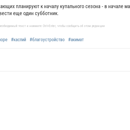
ющих планируют к началу купального сезона - в начале ма
вести еще один субботник.
еобходимый текст и нажмите Ctrl+Enter, чтобы сообщить об этом редакции
море
#каспий
#благоустройство
#акимат