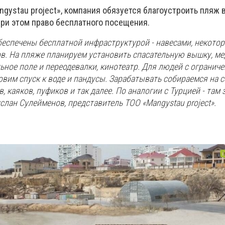
gystau project», компания обязуется благоустроить пляж 
при этом право бесплатного посещения.
еспечены бесплатной инфраструктурой - навесами, некото
в. На пляже планируем установить спасательную вышку, ме
ьное поле и переодевалки, кинотеатр. Для людей с огранич
им спуск к воде и пандусы. Зарабатывать собираемся на с
, каяков, пуфиков и так далее. По аналогии с Турцией - там 
услан Сулейменов, представитель ТОО «Mangystau project».