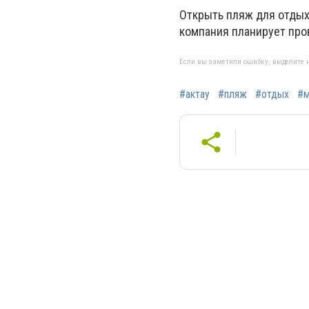
Открыть пляж для отдыха
компания планирует про
Если вы заметили ошибку, выделите н
#актау
#пляж
#отдых
#