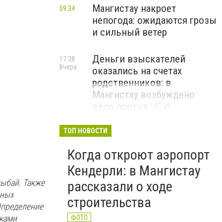
Мангистау накроет
09:34
непогода: ожидаются грозы
и сильный ветер
Деньги взыскателей
17:38
Проверка дорог
Вчера
оказались на счетах
НЦКДА
родственников: в
Мангистау возбуждено
дело против ЧСИ
ТОП НОВОСТИ
Когда откроют аэропорт
Кендерли: в Мангистау
тыбай. Также
рассказали о ходе
ьных
строительства
Определение
иками
ФОТО