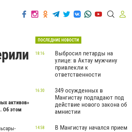
ПОСЛЕДНИЕ НОВОСТИ
ерили
Выбросил петарды на
18:16
улице: в Актау мужчину
привлекли к
ответственности
349 осужденных в
16:30
Мангистау подпадают под
ных активов»
действие нового закона об
. Об этом
амнистии
В Мангистау начался прием
14:58
льсары-