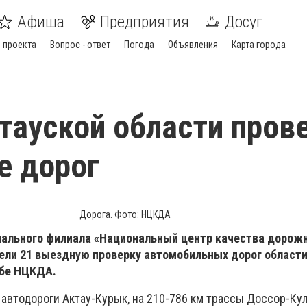
Афиша
Предприятия
Досуг
 проекта
Вопрос - ответ
Погода
Объявления
Карта города
тауской области пров
е дорог
Дорога. Фото: НЦКДА
ального филиала «Национальный центр качества дорож
вели 21 выездную проверку автомобильных дорог области
жбе НЦКДА.
 автодороги Актау-Курык, на 210-786 км трассы Доссор-Ку