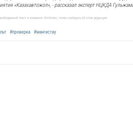
иятия «Казахавтожол», - рассказал эксперт НЦКДА Гульжам
еобходимый текст и нажмите Ctrl+Enter, чтобы сообщить об этом редакции
льт
#проверка
#мангистау