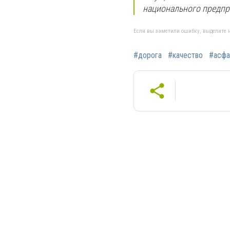
национального предпр
Если вы заметили ошибку, выделите н
#дорога
#качество
#асфа