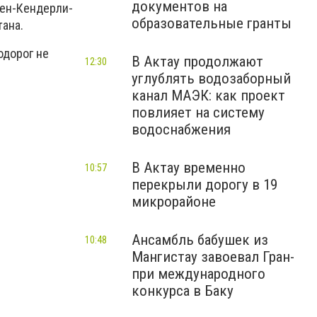
документов на
зен-Кендерли-
образовательные гранты
тана.
одорог не
В Актау продолжают
12:30
углублять водозаборный
канал МАЭК: как проект
повлияет на систему
водоснабжения
В Актау временно
10:57
перекрыли дорогу в 19
микрорайоне
Ансамбль бабушек из
10:48
Мангистау завоевал Гран-
при международного
конкурса в Баку