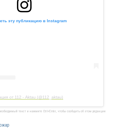
еть эту публикацию в Instagram
ция от 112 - Aktau (@112_aktau)
еобходимый текст и нажмите Ctrl+Enter, чтобы сообщить об этом редакции
ожар