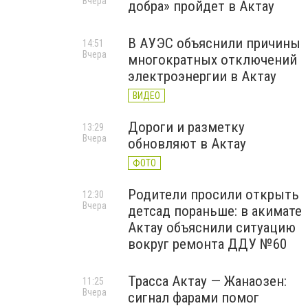
Вчера
добра» пройдет в Актау
В АУЭС объяснили причины
14:51
Вчера
многократных отключений
электроэнергии в Актау
ВИДЕО
Дороги и разметку
13:29
Вчера
обновляют в Актау
ФОТО
Родители просили открыть
12:30
Вчера
детсад пораньше: в акимате
Актау объяснили ситуацию
вокруг ремонта ДДУ №60
Трасса Актау — Жанаозен:
11:25
Вчера
сигнал фарами помог