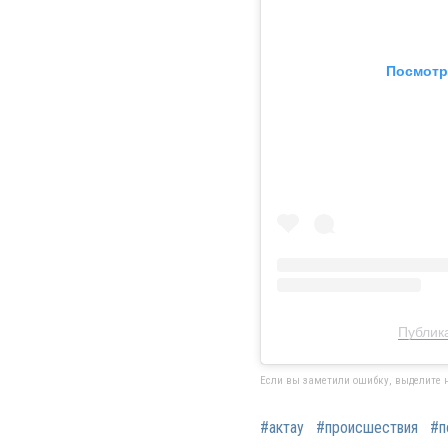
Посмотр
Публика
Если вы заметили ошибку, выделите н
#актау
#происшествия
#п