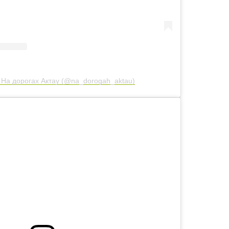
 На дорогах Актау (@na_dorogah_aktau)