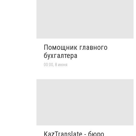
Помощник главного
бухгалтера
00:00, 8 июня
KazTranslate - бюро