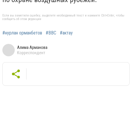
Если вы заметили ошибку, выделите необходимый текст и нажмите Ctrl+Enter, чтобы
сообщить об этом редакции
#нурлан орманбетов
#ВВС
#актау
Алима Арманова
Корреспондент