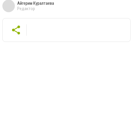
Айгерим Куралтаева
Редактор