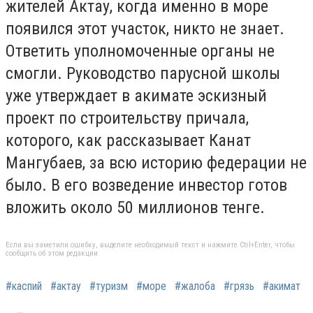
жителей Актау, когда именно в море
появился этот участок, никто не знает.
Ответить уполномоченные органы не
смогли. Руководство парусной школы
уже утверждает в акимате эскизный
проект по строительству причала,
которого, как рассказывает Канат
Мангубаев, за всю историю федерации не
было. В его возведение инвестор готов
вложить около 50 миллионов тенге.
Если вы заметили ошибку, выделите необходимый текст и нажмите Ctrl+Enter, чтобы
сообщить об этом редакции
#каспий
#актау
#туризм
#море
#жалоба
#грязь
#акимат