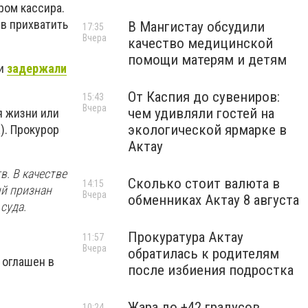
ром кассира.
ыв прихватить
В Мангистау обсудили
17:35
Вчера
качество медицинской
помощи матерям и детям
ии
задержали
От Каспия до сувениров:
15:43
Вчера
чем удивляли гостей на
я жизни или
экологической ярмарке в
). Прокурор
Актау
. В качестве
Сколько стоит валюта в
14:15
й признан
Вчера
обменниках Актау 8 августа
суда.
Прокуратура Актау
11:57
Вчера
обратилась к родителям
 оглашен в
после избиения подростка
Жара до +42 градусов
10:24