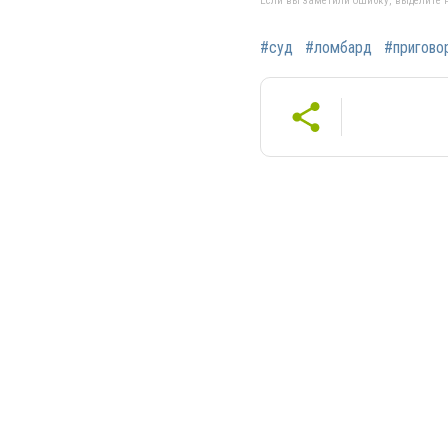
Если вы заметили ошибку, выделите н
#суд
#ломбард
#пригово