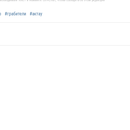
еобходимый текст и нажмите Ctrl+Enter, чтобы сообщить об этом редакции
р
#грабители
#актау