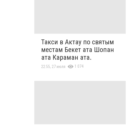
Такси в Актау по святым
местам Бекет ата Шопан
ата Караман ата.
1 074
22:55, 27 июля