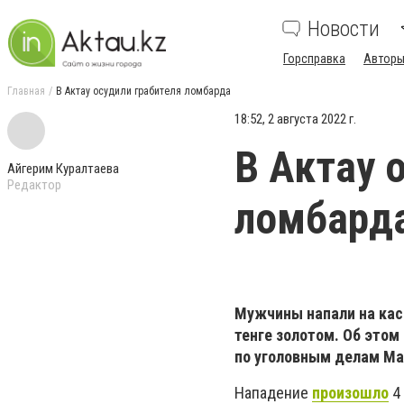
Новости
Горсправка
Авторы
Главная
В Актау осудили грабителя ломбарда
18:52, 2 августа 2022 г.
В Актау 
Айгерим Куралтаева
Редактор
ломбард
Мужчины напали на касс
тенге золотом. Об это
по уголовным делам Ма
Нападение
произошло
4 