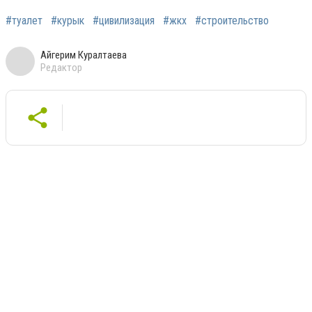
#туалет
#курык
#цивилизация
#жкх
#строительство
Айгерим Куралтаева
Редактор