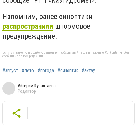
сообщает РГП «Казгидромет».
Напомним, ранее синоптики
распространили
штормовое
предупреждение.
Если вы заметили ошибку, выделите необходимый текст и нажмите Ctrl+Enter, чтобы
сообщить об этом редакции
#август
#лето
#погода
#синоптик
#актау
Айгерим Куралтаева
Редактор