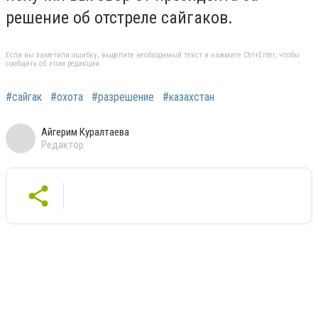
решение об отстреле сайгаков.
Если вы заметили ошибку, выделите необходимый текст и нажмите Ctrl+Enter, чтобы
сообщить об этом редакции
#сайгак
#охота
#разрешение
#казахстан
Айгерим Куралтаева
Редактор