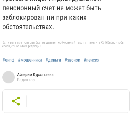
пенсионный счет не может быть
заблокирован ни при каких
обстоятельствах.
Если вы заметили ошибку, выделите необходимый текст и нажмите Ctrl+Enter, чтобы
сообщить об этом редакции
#енпф
#мошенники
#деньги
#звонок
#пенсия
Айгерим Куралтаева
Редактор