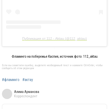
Публикация от 112 - Aktau (@112_aktau)
Фламинго на побережье Каспия, источник фото: 112_aktau
Если вы заметили ошибку, выделите необходимый текст и нажмите Ctrl+Enter, чтобы
сообщить об этом редакции
#фламинго
#актау
Алима Арманова
Корреспондент