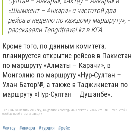
Султан – Анкара», «Актау – Анкара» и
«Шымкент – Анкара» с частотой два
рейса в неделю по каждому маршруту», -
рассказали Tengritravel.kz в КГА.
Кроме того, по данным комитета,
планируется открытие рейсов в Пакистан
по маршруту «Алматы – Карачи», в
Монголию по маршруту «Нур-Султан –
Улан-Батор№, а также в Таджикистан по
маршруту «Нур-Султан – Душанбе».
Если вы заметили ошибку, выделите необходимый текст и нажмите Ctrl+Enter, чтобы
сообщить об этом редакции
#актау
#анкара
#турция
#рейс