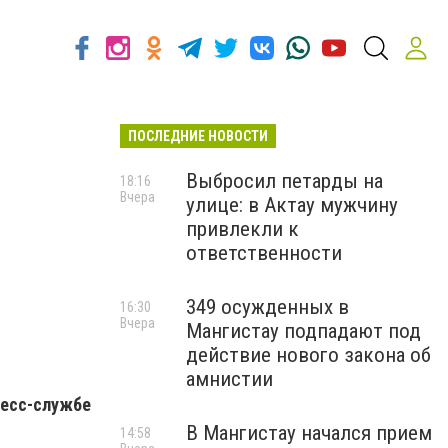
ПОСЛЕДНИЕ НОВОСТИ
Выбросил петарды на
18:16
Вчера
улице: в Актау мужчину
привлекли к
ответственности
349 осужденных в
16:30
Вчера
Мангистау подпадают под
действие нового закона об
амнистии
ресс-службе
В Мангистау начался прием
14:58