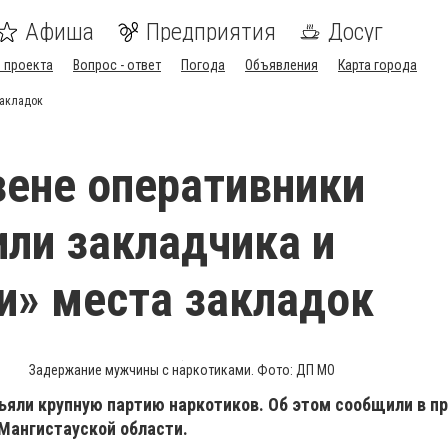
Афиша
Предприятия
Досуг
 проекта
Вопрос - ответ
Погода
Объявления
Карта города
закладок
ене оперативники
ли закладчика и
и» места закладок
Задержание мужчины с наркотиками. Фото: ДП МО
ъяли крупную партию наркотиков. Об этом сообщили в п
Мангистауской области.