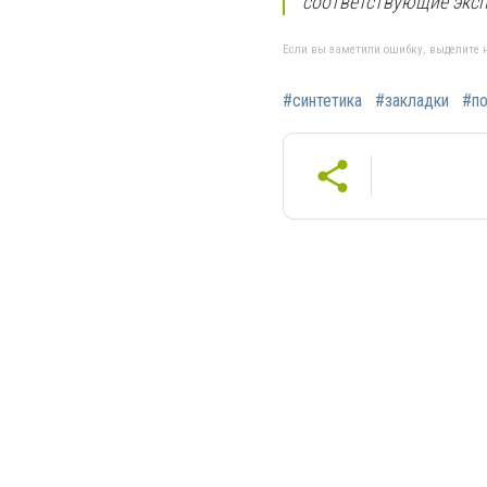
соответствующие эксп
Если вы заметили ошибку, выделите н
#синтетика
#закладки
#по