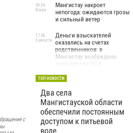
Мангистау накроет
09:34
Вчера
непогода: ожидаются грозы
и сильный ветер
Деньги взыскателей
17:38
5 августа
оказались на счетах
родственников: в
Фото с задержания
ДП МО
Мангистау возбуждено
дело против ЧСИ
ТОП НОВОСТИ
Два села
Мангистауской области
обеспечили постоянным
обращение с
доступом к питьевой
ны
воде