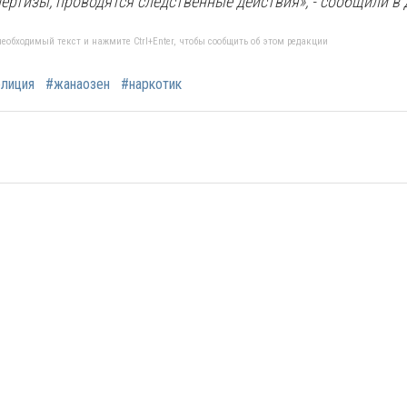
ертизы, проводятся следственные действия», - сообщили в
еобходимый текст и нажмите Ctrl+Enter, чтобы сообщить об этом редакции
лиция
#жанаозен
#наркотик