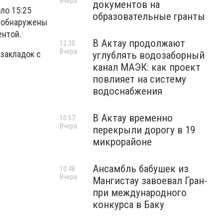
Вчера
документов на
ло 15:25
образовательные гранты
и обнаружены
ентой.
В Актау продолжают
12:30
Вчера
 закладок с
углублять водозаборный
канал МАЭК: как проект
повлияет на систему
водоснабжения
В Актау временно
10:57
Вчера
перекрыли дорогу в 19
микрорайоне
Ансамбль бабушек из
10:48
Вчера
Мангистау завоевал Гран-
при международного
конкурса в Баку