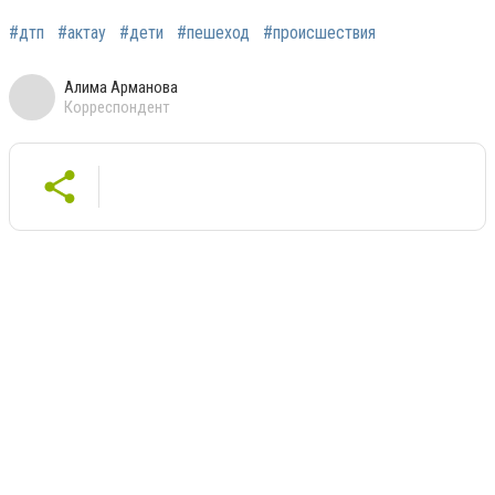
#дтп
#актау
#дети
#пешеход
#происшествия
Алима Арманова
Корреспондент