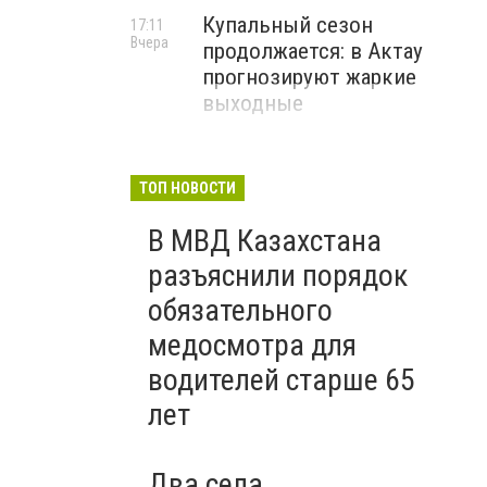
Купальный сезон
17:11
Вчера
продолжается: в Актау
прогнозируют жаркие
выходные
ТОП НОВОСТИ
В МВД Казахстана
разъяснили порядок
обязательного
медосмотра для
водителей старше 65
лет
Два села