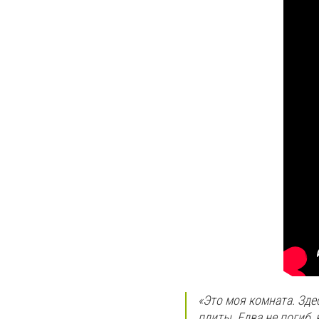
«Это моя комната. Зде
плиты. Едва не погиб, 