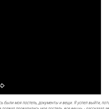
сь были моя постель, документы и вещи. Я успел выйти, пот
в подвал провалились моя постель, все вещи», - рассказал а