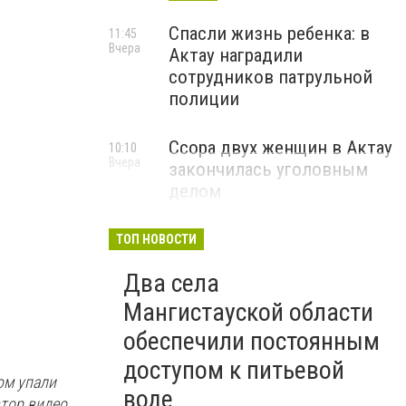
Спасли жизнь ребенка: в
11:45
Вчера
Актау наградили
сотрудников патрульной
полиции
Ссора двух женщин в Актау
10:10
Вчера
закончилась уголовным
делом
ТОП НОВОСТИ
Два села
Мангистауской области
обеспечили постоянным
доступом к питьевой
ом упали
воде
втор видео.