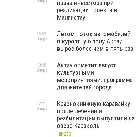
Вчера
права инвестора при
реализации проекта в
Мангистау
Летом поток автомобилей
15:53
Вчера
в курортную зону Актау
вырос более чем в пять раз
Актау отметит август
13:35
Вчера
культурными
мероприятиями: программа
для жителей города
Краснокнижную каравайку
12:21
Вчера
после лечения и
реабилитации выпустили на
озере Караколь
ВИДЕО