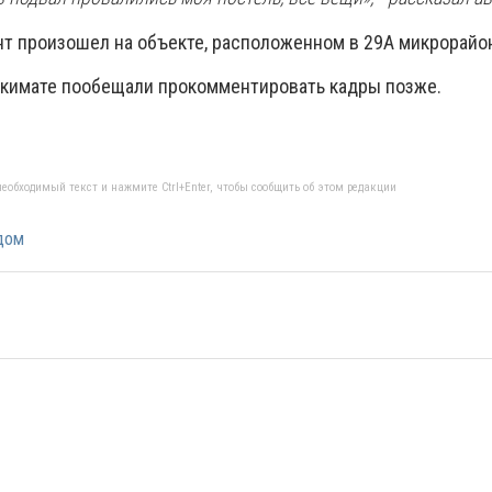
нт произошел на объекте, расположенном в 29А микрорайо
акимате пообещали прокомментировать кадры позже.
еобходимый текст и нажмите Ctrl+Enter, чтобы сообщить об этом редакции
дом