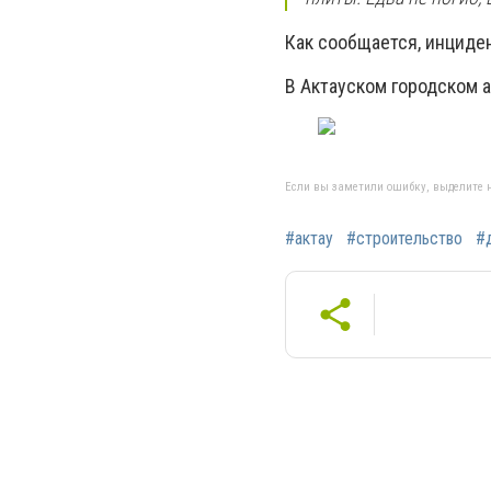
Как сообщается, инциде
В Актауском городском 
Если вы заметили ошибку, выделите н
#актау
#строительство
#