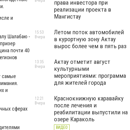
Вчера
права инвестора при
ни.
реализации проекта в
Мангистау
исле и
Летом поток автомобилей
15:53
калу Шалабаю -
Вчера
в курортную зону Актау
 призер
вырос более чем в пять раз
щина почти 40
регионов
Актау отметит август
13:35
Вчера
культурными
мероприятиями: программа
у самые
для жителей города
нимания.
их и
Краснокнижную каравайку
12:21
Вчера
после лечения и
ичных сферах
реабилитации выпустили на
озере Караколь
едителями
ВИДЕО