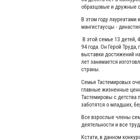
образцовые и дружные с
В этом году лауреатами 
мангистаусцы - династи
В этой семье 13 детей, 
94 года. Он Герой Труда
выставки достижений на
лет занимается изготов
страны.
Семья Тастемировых оче
главные жизненные ценн
Тастемировы с детства 
заботятся о младших, б
Все взрослые члены се
деятельности и все тру
Кстати, в данном конку