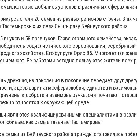
емьи, которые добились успехов в различных сферах жиз
конкурса стали 20 семей из разных регионов страны. В их ч
я Тастемировых из села Сынгырлау Бейнеуского района.
45 внуков и 58 правнуков. Главе огромного семейства, акса
, победитель социалистического соревнования, серебряный
родного хозяйства. Его супруге Орис 85. Многодетная жен
лением юрт. Ее работами сегодня пользуются жители всех 
нь дружная, из поколения в поколение передает друг друг
ости, здесь царит атмосфера любви, единства и взаимопо
приучены к доброте и взаимовыручке, они почитают старш
ережно относятся к окружающей среде.
мьи являются квалифицированными специалистами в разл
долюбивые, как самые главные Тастемировы.
рсе семьи из Бейнеуского района трижды становились поб