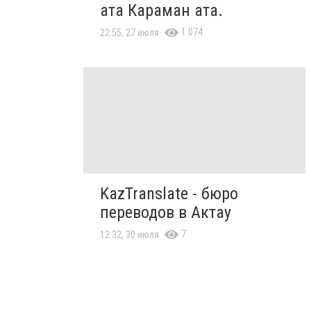
ата Караман ата.
1 074
22:55, 27 июля
KazTranslate - бюро
переводов в Актау
7
12:32, 30 июля