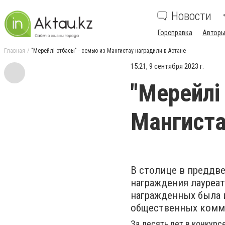
Новости
Горсправка
Авторы
Главная
"Мерейлі отбасы" - семью из Мангистау наградили в Астане
15:21, 9 сентября 2023 г.
"Мерейлі
Мангиста
В столице в преддв
награждения лауреат
награжденных была 
общественных комм
За десять лет в конкурс