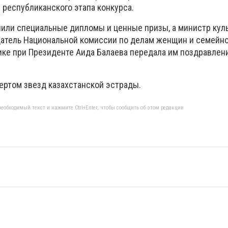
 республиканского этапа конкурса.
или специальные дипломы и ценные призы, а министр кул
атель Национальной комиссии по делам женщин и семейно
ке при Президенте Аида Балаева передала им поздравлен
ртом звезд казахстанской эстрады.
еобходимый текст и нажмите Ctrl+Enter, чтобы сообщить об этом редакции