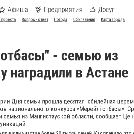
Афиша
Предприятия
Досуг
 проекта
Вопрос - ответ
Погода
Объявления
Карта города
 отбасы" - семью из
у наградили в Астане
ерии Дня семьи прошла десятая юбилейная цере
ов национального конкурса «Мерейлі отбасы». С
и семья из Мангистауской области, сообщает Цен
уникаций.
е приняли участие более 20 тысяч семей. Как правило, это