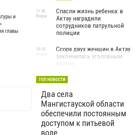
Спасли жизнь ребенка: в
11:45
ьтуры и
Вчера
Актау наградили
-
сотрудников патрульной
ия главы
полиции
Ссора двух женщин в Актау
10:10
Вчера
закончилась уголовным
делом
ТОП НОВОСТИ
Два села
Мангистауской области
обеспечили постоянным
доступом к питьевой
воде