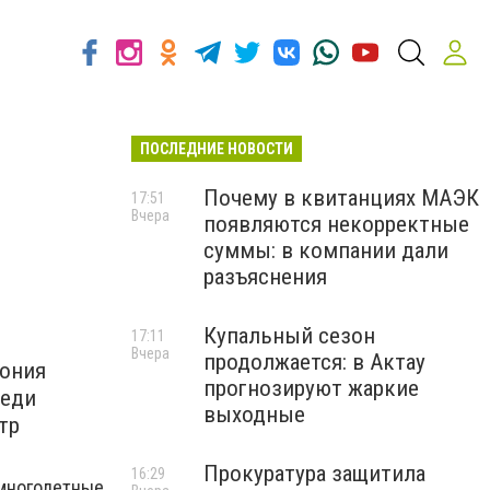
ПОСЛЕДНИЕ НОВОСТИ
Почему в квитанциях МАЭК
17:51
Вчера
появляются некорректные
суммы: в компании дали
разъяснения
Купальный сезон
17:11
Вчера
продолжается: в Актау
мония
прогнозируют жаркие
реди
выходные
тр
Прокуратура защитила
16:29
 многодетные