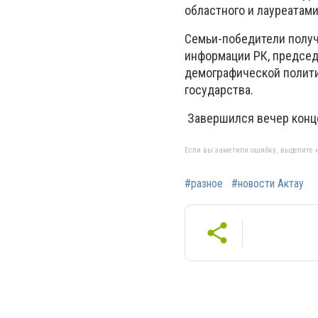
областного и лауреатами
Семьи-победители получ
информации РК, председ
демографической полити
государства.
Завершился вечер конце
Если вы заметили ошибку, выделите н
#разное
#новости Актау