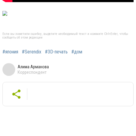
Если вы заметили ошибку, выделите необходимый текст и нажмите Ctrl+Enter, чтобы
сообщить об этом редакции
#япония
#Serendix
#3D-печать
#дом
Алима Арманова
Корреспондент