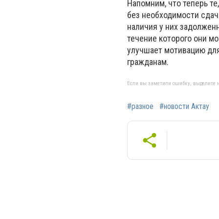
Напомним, что теперь те
без необходимости сдачи
наличия у них задолженн
течение которого они м
улучшает мотивацию для
гражданам.
Если вы заметили ошибку, выделите н
#разное
#новости Актау