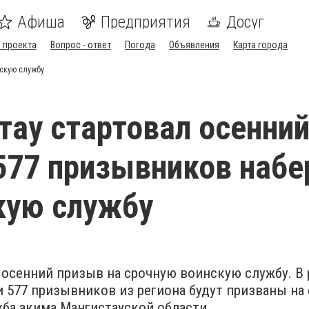
Афиша
Предприятия
Досуг
 проекта
Вопрос - ответ
Погода
Объявления
Карта города
нскую службу
тау стартовал осенни
577 призывников набе
кую службу
 осенний призыв на срочную воинскую службу. В
577 призывников из региона будут призваны на 
жба акима Мангистауской области.