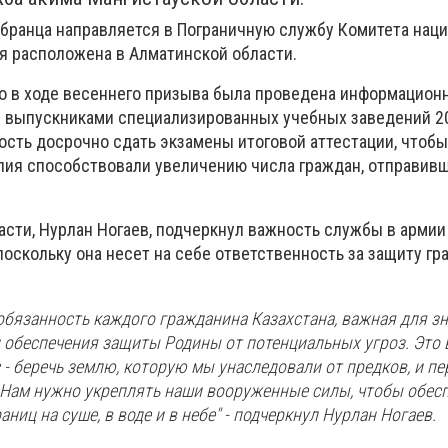
обранца направляется в Пограничную службу Комитета нац
ая расположена в Алматинской области.
то в ходе весеннего призыва была проведена информацион
 с выпускниками специализированных учебных заведений 20
сть досрочно сдать экзамены итоговой аттестации, чтобы
илия способствовали увеличению числа граждан, отправив
асти, Нурлан Ногаев, подчеркнул важность службы в армии
поскольку она несет на себе ответственность за защиту гр
 обязанность каждого гражданина Казахстана, важная для з
 обеспечения защиты Родины от потенциальных угроз. Это
 - беречь землю, которую мы унаследовали от предков, и пе
Нам нужно укреплять наши вооруженные силы, чтобы обес
ниц на суше, в воде и в небе" - подчеркнул Нурлан Ногаев.