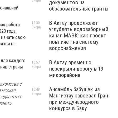
Вчера
документов на
иональной
образовательные гранты
В Актау продолжают
12:30
ная работа
Вчера
углублять водозаборный
23 года,
канал МАЭК: как проект
 начать свою
повлияет на систему
шихся на
водоснабжения
 для каждого
В Актау временно
10:57
аниц страны
Вчера
перекрыли дорогу в 19
микрорайоне
накомства с
Ансамбль бабушек из
10:48
 высокая
Вчера
Мангистау завоевал Гран-
редавать ее
при международного
печить
конкурса в Баку