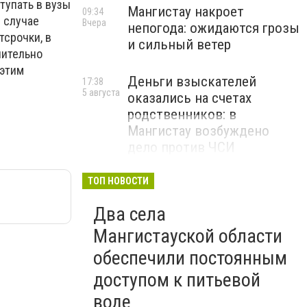
тупать в вузы
Мангистау накроет
09:34
в случае
Вчера
непогода: ожидаются грозы
тсрочки, в
и сильный ветер
чительно
 этим
Деньги взыскателей
17:38
5 августа
оказались на счетах
родственников: в
Мангистау возбуждено
дело против ЧСИ
ТОП НОВОСТИ
Два села
Мангистауской области
обеспечили постоянным
доступом к питьевой
воде