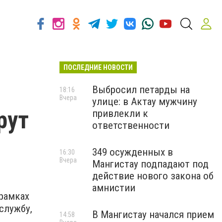
ПОСЛЕДНИЕ НОВОСТИ
й
Выбросил петарды на
18:16
Вчера
улице: в Актау мужчину
рут
привлекли к
ответственности
349 осужденных в
16:30
Вчера
Мангистау подпадают под
действие нового закона об
амнистии
 рамках
службу,
В Мангистау начался прием
14:58