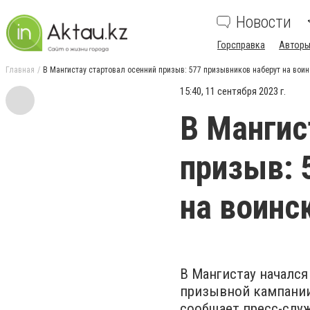
Новости
Горсправка
Авторы
Главная
В Мангистау стартовал осенний призыв: 577 призывников наберут на вои
15:40, 11 сентября 2023 г.
В Мангис
призыв: 
на воинс
В Мангистау начался
призывной кампании 
сообщает пресс-слу