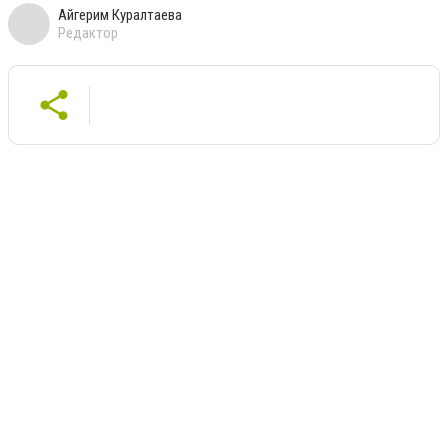
Айгерим Куралтаева
Редактор