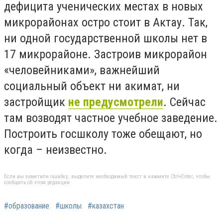
дефицита ученических местах в новых
микрорайонах остро стоит в Актау. Так,
ни одной государственной школы нет в
17 микрорайоне. Застроив микрорайон
«человейниками», важнейший
социальный объект ни акимат, ни
застройщик
не предусмотрели
. Сейчас
там возводят частное учебное заведение.
Построить госшколу тоже обещают, но
когда – неизвестно.
Если вы заметили ошибку, выделите необходимый текст и нажмите Ctrl+Enter, чтобы
сообщить об этом редакции
#образование
#школы
#казахстан