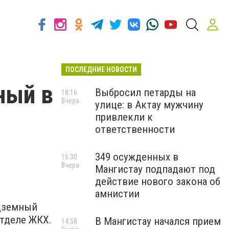
ПОСЛЕДНИЕ НОВОСТИ
ный в
Выбросил петарды на
18:16
Вчера
улице: в Актау мужчину
привлекли к
ответственности
349 осужденных в
16:30
Вчера
Мангистау подпадают под
действие нового закона об
амнистии
одземный
отделе ЖКХ.
В Мангистау начался прием
14:58