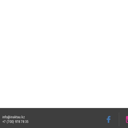
info@inaktau.kz
+7 (700) 978 78 35