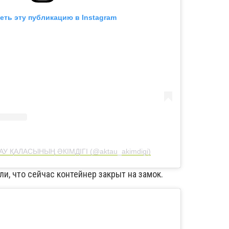
еть эту публикацию в Instagram
АУ ҚАЛАСЫНЫҢ ӘКІМДІГІ (@aktau_akimdigi)
и, что сейчас контейнер закрыт на замок.