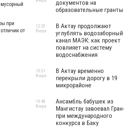
Вчера
документов на
й мусорный
образовательные гранты
ры при
В Актау продолжают
12:30
 отличии от
Вчера
углублять водозаборный
канал МАЭК: как проект
повлияет на систему
водоснабжения
В Актау временно
10:57
Вчера
перекрыли дорогу в 19
микрорайоне
Ансамбль бабушек из
10:48
Вчера
Мангистау завоевал Гран-
при международного
конкурса в Баку