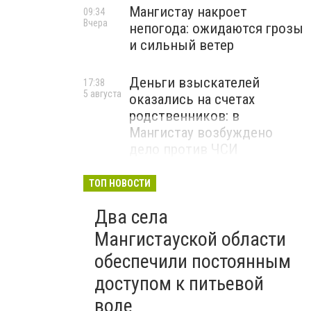
Мангистау накроет
09:34
Вчера
непогода: ожидаются грозы
и сильный ветер
Деньги взыскателей
17:38
5 августа
оказались на счетах
родственников: в
Мангистау возбуждено
дело против ЧСИ
ТОП НОВОСТИ
Два села
Мангистауской области
обеспечили постоянным
доступом к питьевой
воде