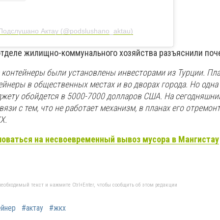
Подслушано Актау (@podslushano_aktau)
отделе жилищно-коммунального хозяйства разъяснили поч
контейнеры были установлены инвесторами из Турции. Пл
ейнеры в общественных местах и во дворах города. Но одна
джету обойдется в 5000-7000 долларов США. На сегодняшни
язи с тем, что не работает механизм, в планах его отремонт
Х.
оваться на несвоевременный вывоз мусора в Мангистау
еобходимый текст и нажмите Ctrl+Enter, чтобы сообщить об этом редакции
ейнер
#актау
#жкх