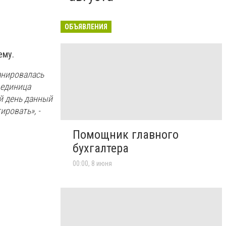
ОБЪЯВЛЕНИЯ
ему.
анировалась
 единица
й день данный
ировать», -
Помощник главного
бухгалтера
00:00, 8 июня