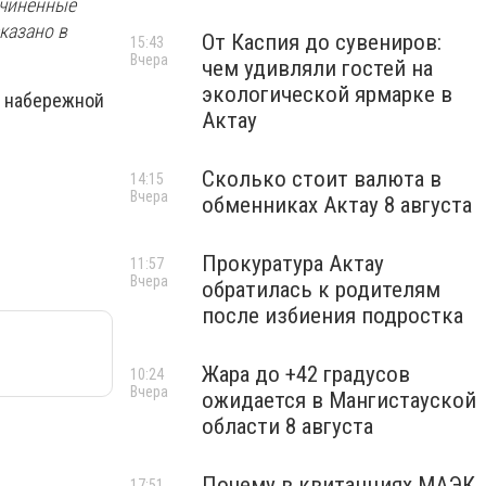
ичиненные
казано в
От Каспия до сувениров:
15:43
Вчера
чем удивляли гостей на
экологической ярмарке в
о набережной
Актау
Сколько стоит валюта в
14:15
Вчера
обменниках Актау 8 августа
Прокуратура Актау
11:57
Вчера
обратилась к родителям
после избиения подростка
Жара до +42 градусов
10:24
Вчера
ожидается в Мангистауской
области 8 августа
Почему в квитанциях МАЭК
17:51