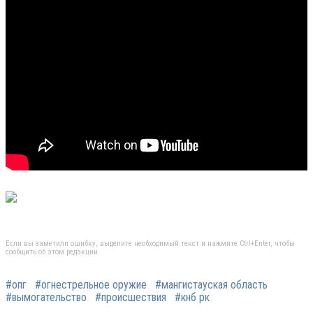
Если вы заметили ошибку, выделите необходимый текст и нажмите Ctrl+Enter, чтобы
сообщить об этом редакции
#опг
#огнестрельное оружие
#мангистауская область
#вымогательство
#происшествия
#кнб рк