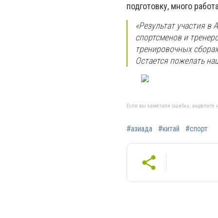
подготовку, много работ
«Результат участия в А
спортсменов и тренер
тренировочных сборах
Остается пожелать наш
Если вы заметили ошибку, выделите н
#азиада
#китай
#спорт