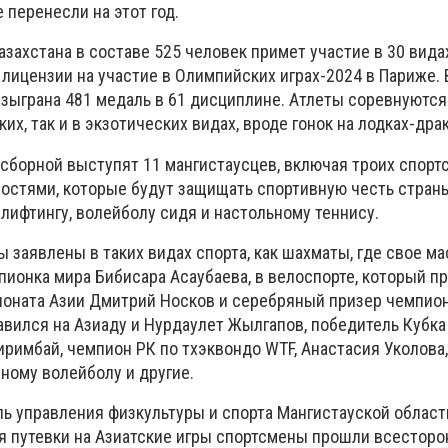
перенесли на этот год.
захстана в составе 525 человек примет участие в 30 видах
лицензии на участие в Олимпийских играх-2024 в Париже. 
азыграна 481 медаль в 61 дисциплине. Атлеты соревнуются
х, так и в экзотических видах, вроде гонок на лодках-дра
 сборной выступят 11 мангистаусцев, включая троих спорт
стями, которые будут защищать спортивную честь страны
рлифтингу, волейболу сидя и настольному теннису.
ы заявлены в таких видах спорта, как шахматы, где свое м
пионка мира Бибисара Асаубаева, в велоспорте, который п
оната Азии Дмитрий Носков и серебряный призер чемпио
авился на Азиаду и Нурдаулет Жылгапов, победитель Кубка
иримбай, чемпион РК по тхэквондо WTF, Анастасия Уколова
ному волейболу и другие.
ль управления физкультуры и спорта Мангистауской област
я путевки на Азиатские игры спортсмены прошли всестор