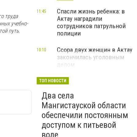
Спасли жизнь ребенка: в
11:45
го труда
Актау наградили
нных учебно-
сотрудников патрульной
ой путь.
полиции
Ссора двух женщин в Актау
10:10
закончилась уголовным
делом
ТОП НОВОСТИ
Два села
Мангистауской области
обеспечили постоянным
доступом к питьевой
воде