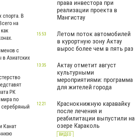
права инвестора при
реализации проекта в
 спорта. В
Мангистау
Всего на
 как
Летом поток автомобилей
15:53
конах.
в курортную зону Актау
вырос более чем в пять раз
сменов с
 в Азиатских
Актау отметит август
13:35
культурными
астерство
мероприятиями: программа
редставят
для жителей города
ната РК
 мира по
Краснокнижную каравайку
12:21
, серебряный
после лечения и
реабилитации выпустили на
озере Караколь
и Канат
оннюю
ВИДЕО