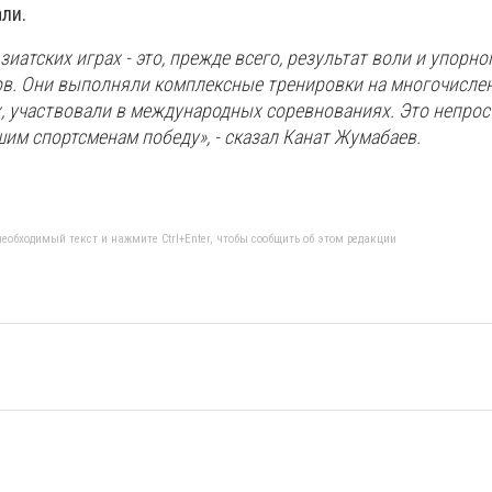
али.
зиатских играх - это, прежде всего, результат воли и упорно
ов. Они выполняли комплексные тренировки на многочисле
, участвовали в международных соревнованиях. Это непрост
им спортсменам победу», - сказал Канат Жумабаев.
еобходимый текст и нажмите Ctrl+Enter, чтобы сообщить об этом редакции