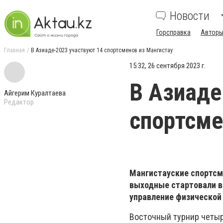
Новости
Горсправка
Авторы
Главная
В Азиаде-2023 участвуют 14 спортсменов из Мангистау
15:32, 26 сентября 2023 г.
В Азиаде
Айгерим Куралтаева
Редактор
спортсме
Мангистауские спортсме
выходные стартовали в
управление физической
Восточный турнир четыре