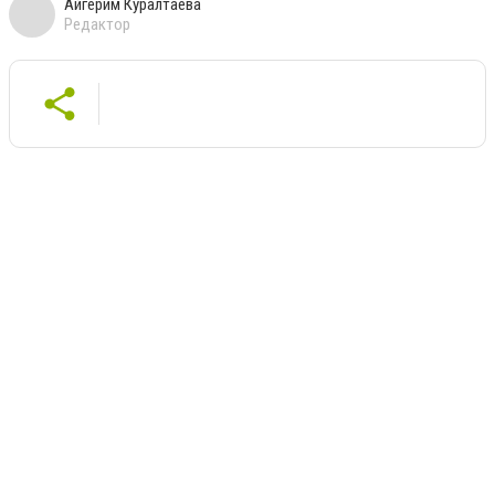
Айгерим Куралтаева
Редактор