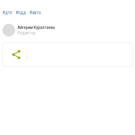
#дтп
#пдд
#авто
Айгерим Куралтаева
Редактор