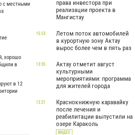
права инвестора при
но с местными
реализации проекта в
ых
Мангистау
Летом поток автомобилей
15:53
тие
в курортную зону Актау
вырос более чем в пять раз
й, хорошо
Актау отметит август
общили в
13:35
культурными
мероприятиями: программа
руют в 12
для жителей города
рритории
Краснокнижную каравайку
12:21
после лечения и
реабилитации выпустили на
озере Караколь
ВИДЕО