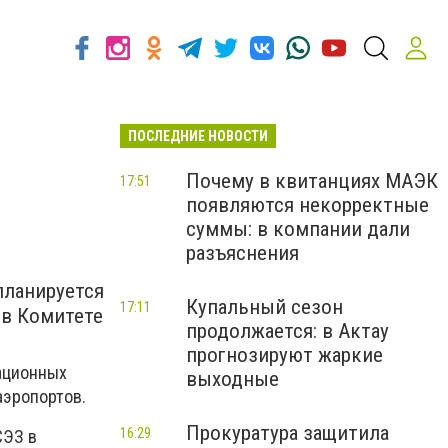
ПОСЛЕДНИЕ НОВОСТИ
З
Почему в квитанциях МАЭК
17:51
появляются некорректные
суммы: в компании дали
разъяснения
планируется
Купальный сезон
17:11
 в Комитете
продолжается: в Актау
прогнозируют жаркие
иационных
выходные
аэропортов.
Прокуратура защитила
16:29
СЭЗ в