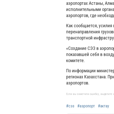
аэропортах Астаны, Алм
исполнительными органа
аэропортов, где необхо
Как сообщается, усилия
перенаправления грузовы
транспортной инфрастру
«Создание СЭЗ в аэропо
показавшей себя в возду
комитете.
По информации министер
регионах Казахстана. Пр
аэропортов.
Если вы заметили ошибку, выделите н
#сэз
#аэропорт
#актау