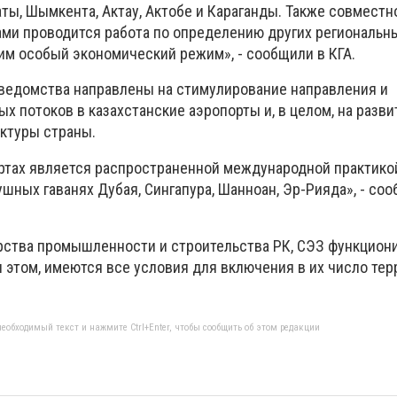
аты, Шымкента, Актау, Актобе и Караганды. Также совмест
ми проводится работа по определению других региональн
дим особый экономический режим», - сообщили в КГА.
 ведомства направлены на стимулирование направления и
х потоков в казахстанские аэропорты и, в целом, на разви
ктуры страны.
ртах является распространенной международной практико
шных гаванях Дубая, Сингапура, Шанноан, Эр-Рияда», - со
ства промышленности и строительства РК, СЭЗ функциони
и этом, имеются все условия для включения в их число те
еобходимый текст и нажмите Ctrl+Enter, чтобы сообщить об этом редакции