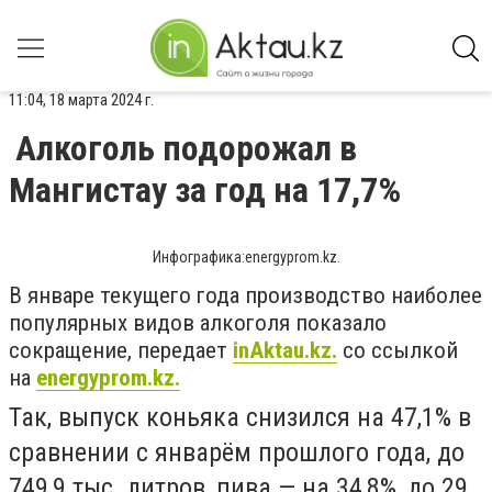
11:04, 18 марта 2024 г.
Алкоголь подорожал в
Мангистау за год на 17,7%
Инфографика:energyprom.kz.
В январе текущего года производство наиболее
популярных видов алкоголя показало
сокращение, передает
inAktau.kz.
со ссылкой
на
energyprom.kz.
Так, выпуск коньяка снизился на 47,1% в
сравнении с январём прошлого года, до
749,9 тыс. литров, пива — на 34,8%, до 29