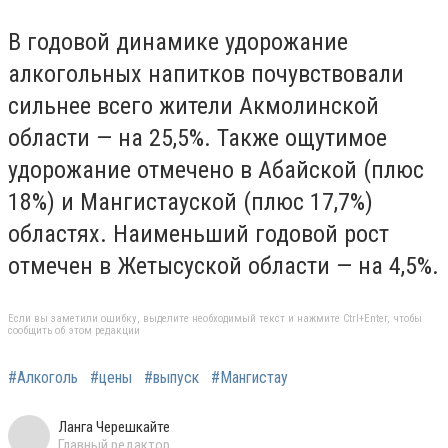
В годовой динамике удорожание
алкогольных напитков почувствовали
сильнее всего жители Акмолинской
области — на 25,5%. Также ощутимое
удорожание отмечено в Абайской (плюс
18%) и Мангистауской (плюс 17,7%)
областях. Наименьший годовой рост
отмечен в Жетысуской области — на 4,5%.
Если вы заметили ошибку, выделите необходимый текст и нажмите Ctrl+Enter, чтобы
сообщить об этом редакции
#Алкоголь
#цены
#выпуск
#Мангистау
Ланга Черешкайте
Главный редактор