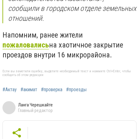
сообщили в городском отделе земельных
отношений.
Напомним, ранее жители
пожаловались
на хаотичное закрытие
проездов внутри 16 микрорайона.
Если вы заметили ошибку, выделите необходимый текст и нажмите Ctrl+Enter, чтобы
сообщить об этом редакции
#Актау
#акимат
#проверка
#проезды
Ланга Черешкайте
Главный редактор