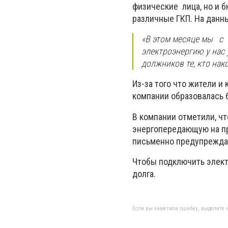
физические
лица, но и
различные ГКП. На данн
«В этом месяце мы
с
электроэнергию у нас
должников те, кто нак
Из-за того что жители и
компании образовалась 
В компании отметили, ч
энергопередающую на пр
письменно предупреждаю
Чтобы подключить элект
долга.
Если вы заметили ошибку, выделите н