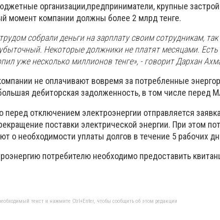
 бюджетные организации,предприниматели, крупные застрой
ый момент компании должны более 2 млрд тенге.
трудом собрали деньги на зарплату своим сотрудникам, так 
 убыточный. Некоторые должники не платят месяцами. Есть
опил уже несколько миллионов тенге», - говорит Дархан Ахм
 компании не оплачивают вовремя за потребленные энергор
большая дебиторская задолженность, в том числе перед 
то перед отключением электроэнергии отправляется заявка
екращение поставки электрической энергии. При этом по
т о необходимости уплаты долгов в течение 5 рабочих дн
роэнергию потребителю необходимо предоставить квитан
еобходимый текст и нажмите Ctrl+Enter, чтобы сообщить об этом редакции