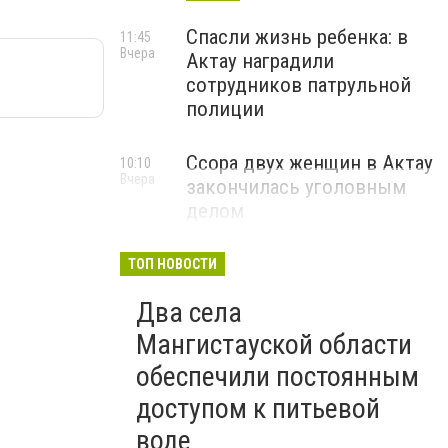
Спасли жизнь ребенка: в
11:45
Вчера
Актау наградили
сотрудников патрульной
полиции
Ссора двух женщин в Актау
10:10
Вчера
закончилась уголовным
делом
ТОП НОВОСТИ
Два села
Мангистауской области
обеспечили постоянным
доступом к питьевой
воде