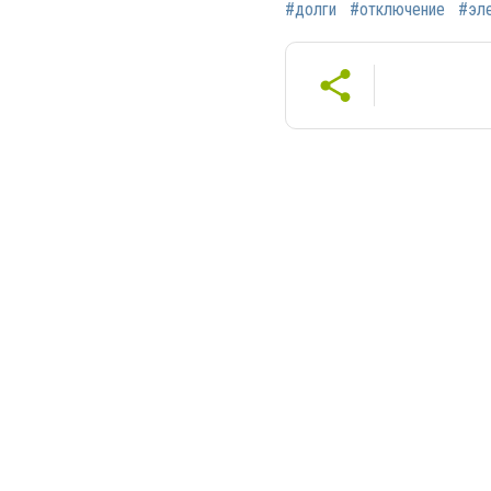
#долги
#отключение
#эл