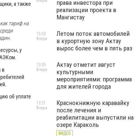
Вчера
права инвестора при
щики, а также
реализации проекта в
Мангистау
как тариф на
 среди
Летом поток автомобилей
15:53
адин.
Вчера
в курортную зону Актау
вырос более чем в пять раз
есурсы, у
МАЭКом.
Актау отметит август
13:35
 в
Вчера
культурными
требителей
мероприятиями: программа
ей.
для жителей города
цию об уплате
Краснокнижную каравайку
12:21
Вчера
после лечения и
реабилитации выпустили на
озере Караколь
ВИДЕО