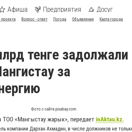
Афиша
Предприятия
Досуг
 проекта
Вопрос - ответ
Погода
Объявления
Карта города
млрд тенге задолжали
ангистау за
нергию
Фото с сайта pixabay.com
в ТОО «Мангыстау жарык», передает
inAktau.kz.
ель компании Дархан Ахмадин, в числе должников не тольк