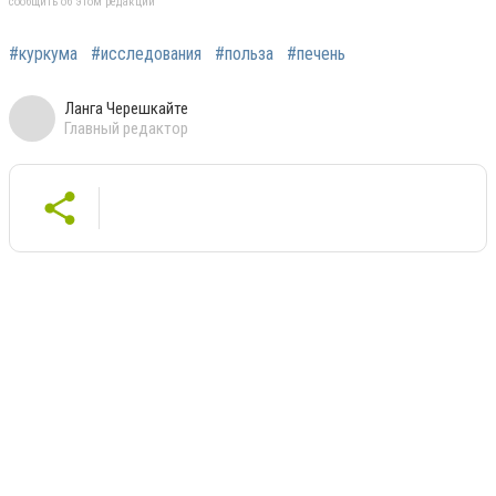
сообщить об этом редакции
#куркума
#исследования
#польза
#печень
Ланга Черешкайте
Главный редактор