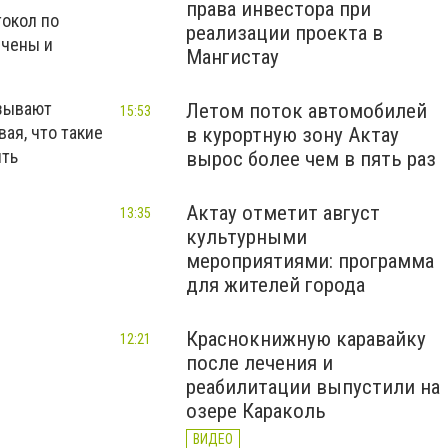
права инвестора при
токол по
реализации проекта в
ечены и
Мангистау
изывают
Летом поток автомобилей
15:53
ая, что такие
в курортную зону Актау
ить
вырос более чем в пять раз
Актау отметит август
13:35
культурными
мероприятиями: программа
для жителей города
Краснокнижную каравайку
12:21
после лечения и
реабилитации выпустили на
озере Караколь
ВИДЕО