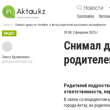
Новости
Горсправка
Авторы
Главная
Снимал драку на телефон: в Актау родителей школьника оштрафовали
20:08, 2 февраля 2025 г.
ВИДЕО
Снимал д
родителе
Злата Удовиченко
дежурный редактор
Родителей подростка
ответственности, п
В связи со инцидентом 
города Актау, их родите