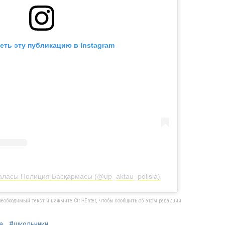
еть эту публикацию в Instagram
аласы Полиция Басқармасы (@up_aktau_polisia)
еобходимый текст и нажмите Ctrl+Enter, чтобы сообщить об этом редакции
а
#школьники