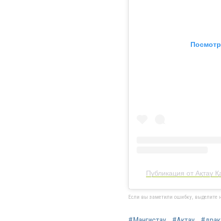
Посмотр
Публикация от Ақтау Қ
Если вы заметили ошибку, выделите н
#Мангистау
#Актау
#драк