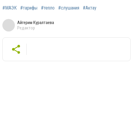
#МАЭК
#тарифы
#тепло
#слушания
#Актау
Айгерим Куралтаева
Редактор