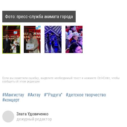
Фото: пресс-служба акимата города
Если вы заметили ошибку, выделите необходимый текст и нажмите Ctrl+Enter, чтобы
сообщить об этом редакции
#Мангистау
#Актау
#"Радуга"
#детское творчество
#концерт
Злата Удовиченко
дежурный редактор